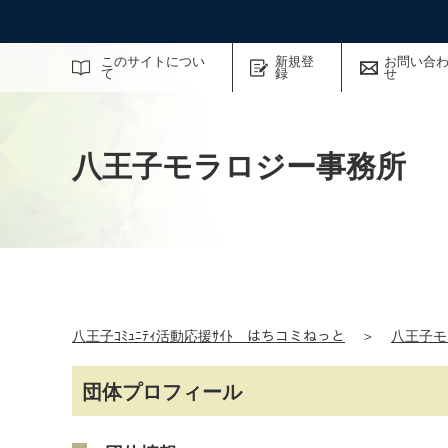
サイト内検索
このサイトについ
新規登
お問い合
て
録
せ
八王子モラロジー事務所
八王子ｺﾐｭﾆﾃｨ活動応援ｻｲﾄ はちコミねっと
＞
八王子モ
団体プロフィール