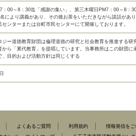
7：00～8：30迄「感謝の集い」、第三木曜日PM7：00～8：3
2名により講義があり、その後お茶をいただきながら談話があ
民センターまたは台町市民センターにて開催しております。
ロジー道徳教育財団は倫理道徳の研究と社会教育を推進する研
育から「累代教育」を提唱しています。当事務所はこの財団に
で、目的および活動方針は同じくする
日
よくあるご質問
利用規約
情報発信をご