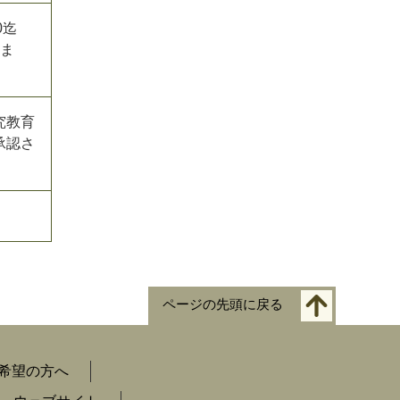
0迄
りま
究教育
承認さ
ページの先頭に戻る
希望の方へ