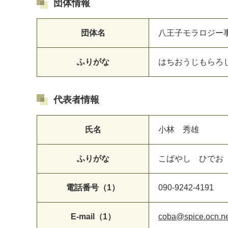
団体情報
団体名
八王子モラロジー
ふりがな
はちおうじもらろ
代表者情報
マイメディア検索
氏名
小林 秀雄
ふりがな
こばやし ひでお
電話番号（1）
090-9242-4191
E-mail（1）
coba@spice.ocn.ne