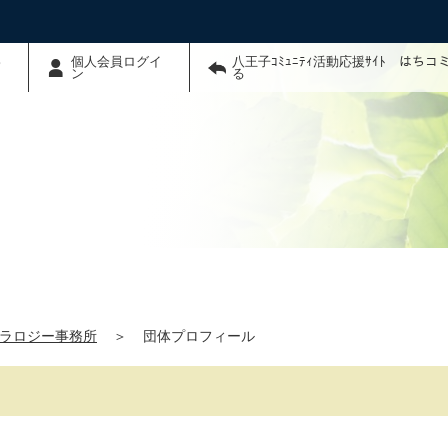
わ
個人会員ログイ
八王子ｺﾐｭﾆﾃｨ活動応援ｻｲﾄ はち
ン
る
ラロジー事務所
＞
団体プロフィール