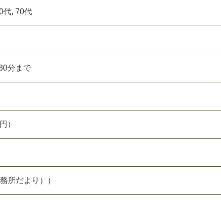
60代, 70代
時30分まで
0円）
事務所だより））