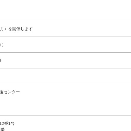
0月）を開催します
日）
分
援センター
2番1号
5階