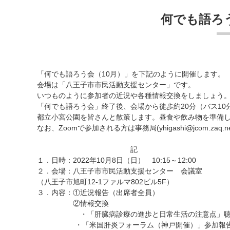
何でも語ろ
「何でも語ろう会（10月）」を下記のように開催します。
会場は「八王子市市民活動支援センター」です。
いつものように参加者の近況や各種情報交換をしましょう
「何でも語ろう会」終了後、会場から徒歩約20分（バス10
都立小宮公園を皆さんと散策します。昼食や飲み物を準備
なお、Zoomで参加される方は事務局(yhigashi@jcom.zaq.
記
１．日時：2022年10月8日（日） 10:15～12:00
２．会場：八王子市市民活動支援センター 会議室
（八王子市旭町12-1ファルマ802ビル5F）
３．内容：①近況報告（出席者全員）
②情報交換
・「肝臓病診療の進歩と日常生活の注意点」聴
・「米国肝炎フォーラム（神戸開催）」参加報