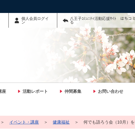
わ
個人会員ログイ
八王子ｺﾐｭﾆﾃｨ活動応援ｻｲﾄ はち
ン
る
講座
活動レポート
仲間募集
お問い合わせ
＞
イベント・講座
＞
健康福祉
＞
何でも語ろう会（10月）