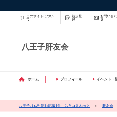
サイト内検索
このサイトについ
新規登
お問い合
て
録
せ
八王子肝友会
マイメディア検索
ホーム
プロフィール
イベント・
八王子ｺﾐｭﾆﾃｨ活動応援ｻｲﾄ はちコミねっと
＞
肝友会