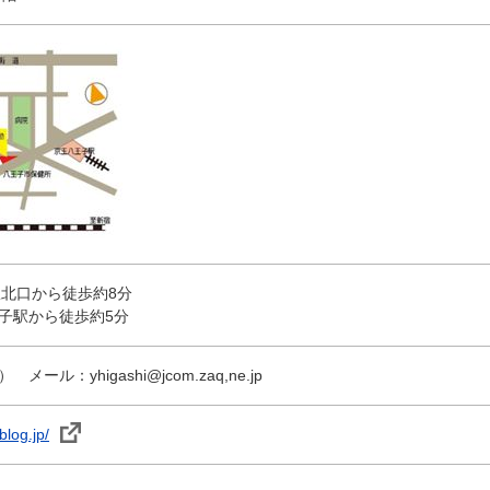
駅北口から徒歩約8分
子駅から徒歩約5分
ル：yhigashi@jcom.zaq,ne.jp
blog.jp/