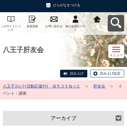
ひらがなをつける
このサイトにつ
新規登録
お問い合わせ
個人会員ログイ
八王子ｺﾐｭﾆﾃｨ活
いて
ン
動応援ｻｲﾄ はち
コミねっとへ戻
る
八王子肝友会
メニュー
読み上げ
読み上げ設定
八王子ｺﾐｭﾆﾃｨ活動応援ｻｲﾄ はちコミねっと
＞
肝友会
＞
イ
ベント・講座
アーカイブ