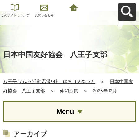
このサイトについて
お問い合わせ
八王子ｺﾐｭﾆﾃｨ活動応
援ｻｲﾄ はちコミねっ
とへ戻る
日本中国友好協会 八王子支部
八王子ｺﾐｭﾆﾃｨ活動応援ｻｲﾄ はちコミねっと
＞
日本中国友
好協会 八王子支部
＞
仲間募集
＞
2025年02月
Menu
アーカイブ