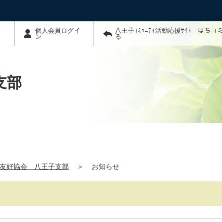
わ
個人会員ログイ
八王子ｺﾐｭﾆﾃｨ活動応援ｻｲﾄ はち
ン
る
支部
友好協会 八王子支部
＞
お知らせ