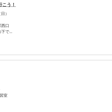
行こう！
（日）
駅西口
で...
～
習室