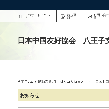
サイト内検索
このサイトについ
新規登
お問い合
て
録
せ
日本中国友好協会 八王子
八王子ｺﾐｭﾆﾃｨ活動応援ｻｲﾄ はちコミねっと
＞
日本中国
お知らせ