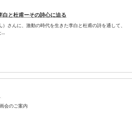
李白と杜甫ーその詩心に迫る
じん）さんに、激動の時代を生きた李白と杜甫の詩を通して、
..
内
映画会のご案内