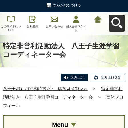
ひらがなをつける
このサイトにつ
新規登録
お問い合わせ
個人会員ログイ
八王子ｺﾐｭﾆﾃｨ活
いて
ン
動応援ｻｲﾄ はち
コミねっとへ戻
る
特定非営利活動法人 八王子生涯学習
コーディネーター会
読み上げ
読み上げ設定
八王子ｺﾐｭﾆﾃｨ活動応援ｻｲﾄ はちコミねっと
＞
特定非営利
活動法人 八王子生涯学習コーディネーター会
＞
団体プロ
フィール
Menu