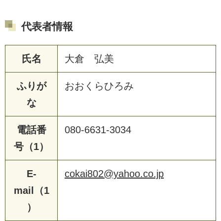
代表者情報
氏名
大倉 弘美
ふりが
おおくらひろみ
な
電話番
080-6631-3034
号（1）
E-
cokai802@yahoo.co.jp
mail（1
）