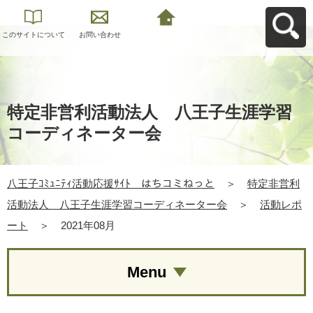
このサイトについて
お問い合わせ
八王子ｺﾐｭﾆﾃｨ活動応
援ｻｲﾄ はちコミねっ
とへ戻る
特定非営利活動法人 八王子生涯学習
コーディネーター会
八王子ｺﾐｭﾆﾃｨ活動応援ｻｲﾄ はちコミねっと
＞
特定非営利
活動法人 八王子生涯学習コーディネーター会
＞
活動レポ
ート
＞
2021年08月
Menu