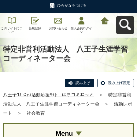
ひらがなをつける
このサイトにつ
新規登録
お問い合わせ
個人会員ログイ
八王子ｺﾐｭﾆﾃｨ活
いて
ン
動応援ｻｲﾄ はち
コミねっとへ戻
る
特定非営利活動法人 八王子生涯学習
コーディネーター会
読み上げ
読み上げ設定
八王子ｺﾐｭﾆﾃｨ活動応援ｻｲﾄ はちコミねっと
＞
特定非営利
活動法人 八王子生涯学習コーディネーター会
＞
活動レポ
ート
＞
社会教育
Menu