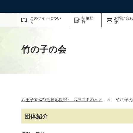
サイト内検索
このサイトについ
新規登
お問い合
て
録
せ
竹の子の会
八王子ｺﾐｭﾆﾃｨ活動応援ｻｲﾄ はちコミねっと
＞
竹の子の
団体紹介