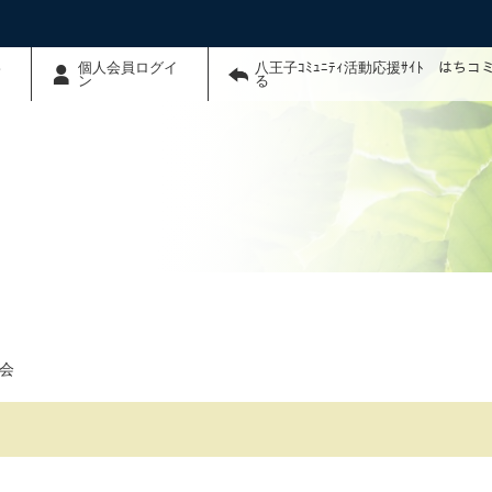
わ
個人会員ログイ
八王子ｺﾐｭﾆﾃｨ活動応援ｻｲﾄ はち
ン
る
会