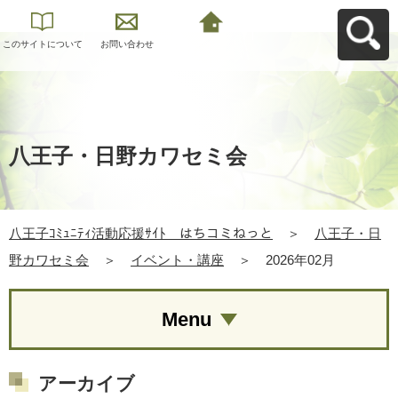
このサイトについて
お問い合わせ
八王子ｺﾐｭﾆﾃｨ活動応
援ｻｲﾄ はちコミねっ
とへ戻る
八王子・日野カワセミ会
八王子ｺﾐｭﾆﾃｨ活動応援ｻｲﾄ はちコミねっと
＞
八王子・日
野カワセミ会
＞
イベント・講座
＞
2026年02月
Menu
アーカイブ