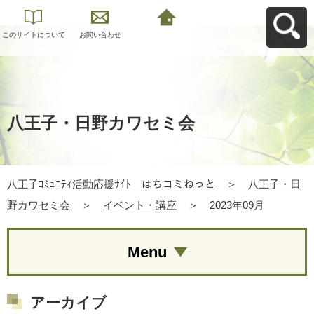
このサイトについて
お問い合わせ
八王子ｺﾐｭﾆﾃｨ活動応
援ｻｲﾄ はちコミねっ
とへ戻る
八王子・日野カワセミ会
八王子ｺﾐｭﾆﾃｨ活動応援ｻｲﾄ はちコミねっと
＞
八王子・日
野カワセミ会
＞
イベント・講座
＞
2023年09月
Menu
アーカイブ