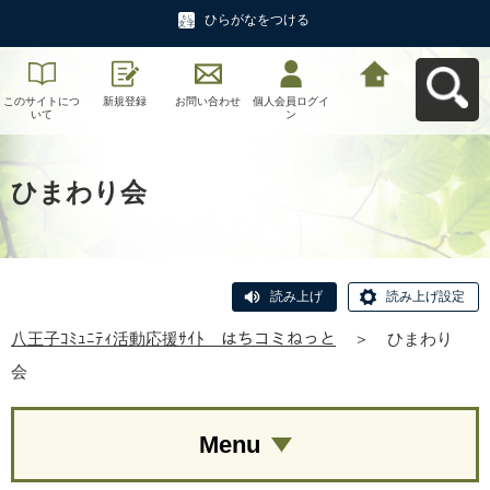
ひらがなをつける
このサイトにつ
新規登録
お問い合わせ
個人会員ログイ
八王子ｺﾐｭﾆﾃｨ活
いて
ン
動応援ｻｲﾄ はち
コミねっとへ戻
る
ひまわり会
読み上げ
読み上げ設定
八王子ｺﾐｭﾆﾃｨ活動応援ｻｲﾄ はちコミねっと
＞
ひまわり
会
Menu