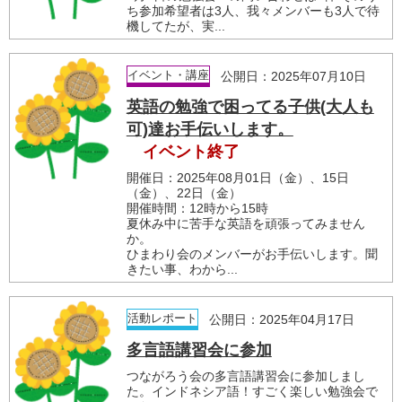
ち参加希望者は3人、我々メンバーも3人で待
機してたが、実...
イベント・講座
公開日：2025年07月10日
英語の勉強で困ってる子供(大人も
可)達お手伝いします。
イベント終了
開催日：2025年08月01日（金）、15日
（金）、22日（金）
開催時間：12時から15時
夏休み中に苦手な英語を頑張ってみません
か。
ひまわり会のメンバーがお手伝いします。聞
きたい事、わから...
活動レポート
公開日：2025年04月17日
多言語講習会に参加
つながろう会の多言語講習会に参加しまし
た。インドネシア語！すごく楽しい勉強会で