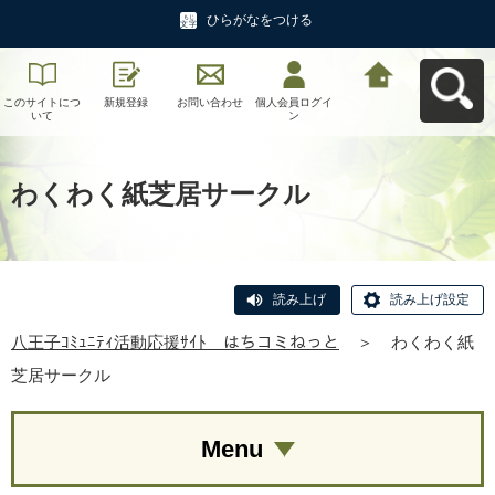
ひらがなをつける
このサイトにつ
新規登録
お問い合わせ
個人会員ログイ
八王子ｺﾐｭﾆﾃｨ活
いて
ン
動応援ｻｲﾄ はち
コミねっとへ戻
る
わくわく紙芝居サークル
読み上げ
読み上げ設定
八王子ｺﾐｭﾆﾃｨ活動応援ｻｲﾄ はちコミねっと
＞
わくわく紙
芝居サークル
Menu