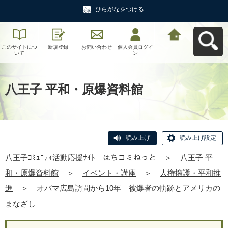
ひらがなをつける
このサイトにつ
新規登録
お問い合わせ
個人会員ログイ
八王子ｺﾐｭﾆﾃｨ活
いて
ン
動応援ｻｲﾄ はち
コミねっとへ戻
る
八王子 平和・原爆資料館
読み上げ
読み上げ設定
八王子ｺﾐｭﾆﾃｨ活動応援ｻｲﾄ はちコミねっと
＞
八王子 平
和・原爆資料館
＞
イベント・講座
＞
人権擁護・平和推
進
＞
オバマ広島訪問から10年 被爆者の軌跡とアメリカの
まなざし