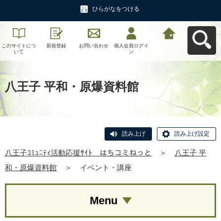
ひらがなをつける
このサイトにつ
新規登録
お問い合わせ
個人会員ログイ
八王子ｺﾐｭﾆﾃｨ活
いて
ン
動応援ｻｲﾄ はち
コミねっとへ戻
る
八王子 平和・原爆資料館
読み上げ
読み上げ設定
八王子ｺﾐｭﾆﾃｨ活動応援ｻｲﾄ はちコミねっと
＞
八王子 平
和・原爆資料館
＞
イベント・講座
Menu