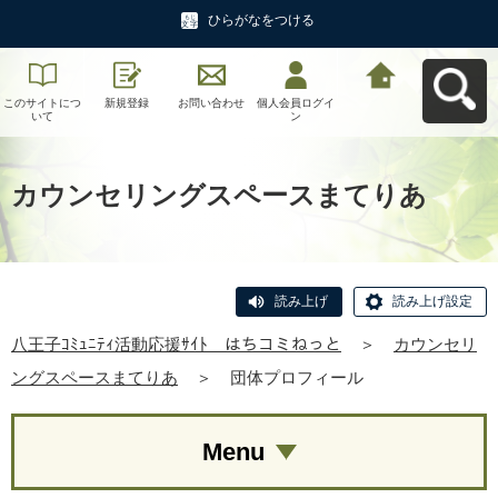
ひらがなをつける
このサイトにつ
新規登録
お問い合わせ
個人会員ログイ
八王子ｺﾐｭﾆﾃｨ活
いて
ン
動応援ｻｲﾄ はち
コミねっとへ戻
る
カウンセリングスペースまてりあ
読み上げ
読み上げ設定
八王子ｺﾐｭﾆﾃｨ活動応援ｻｲﾄ はちコミねっと
＞
カウンセリ
ングスペースまてりあ
＞
団体プロフィール
Menu