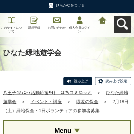
ひらがなをつける
このサイトにつ
新規登録
お問い合わせ
個人会員ログイ
八王子ｺﾐｭﾆﾃｨ活
いて
ン
動応援ｻｲﾄ はち
コミねっとへ戻
る
ひなた緑地遊学会
読み上げ
読み上げ設定
八王子ｺﾐｭﾆﾃｨ活動応援ｻｲﾄ はちコミねっと
＞
ひなた緑地
遊学会
＞
イベント・講座
＞
環境の保全
＞
2月18日
（土）緑地保全・1日ボランティアの参加者募集
Menu