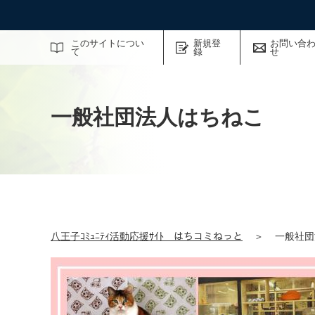
サイト内検索
このサイトについ
新規登
お問い合
て
録
せ
一般社団法人はちねこ
八王子ｺﾐｭﾆﾃｨ活動応援ｻｲﾄ はちコミねっと
＞
一般社団