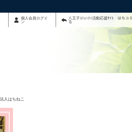
わ
個人会員ログイ
八王子ｺﾐｭﾆﾃｨ活動応援ｻｲﾄ はち
ン
る
法人はちねこ