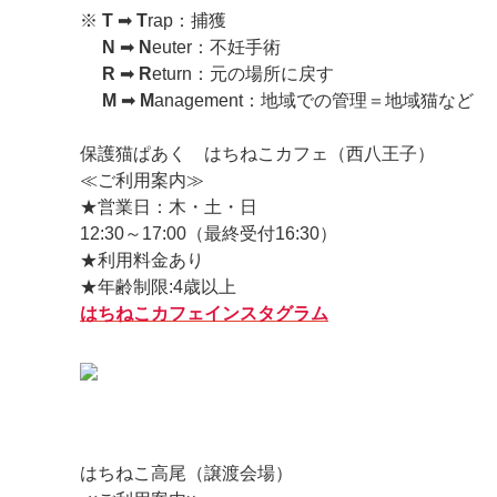
※
T
➡
T
rap：捕獲
N
➡
N
euter：不妊手術
R
➡
R
eturn：元の場所に戻す
M
➡
M
anagement：地域での管理＝地域猫など
保護猫ぱあく はちねこカフェ（西八王子）
≪ご利用案内≫
★営業日：木・土・日
12:30～17:00（最終受付16:30）
★利用料金あり
★年齢制限:4歳以上
はちねこカフェインスタグラム
はちねこ高尾（譲渡会場）