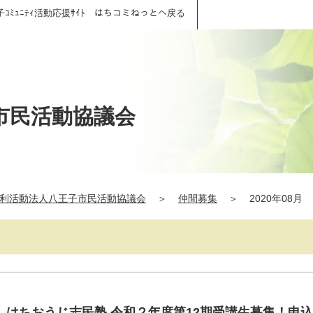
子ｺﾐｭﾆﾃｨ活動応援ｻｲﾄ はちコミねっとへ戻る
市民活動協議会
利活動法人八王子市民活動協議会
＞
仲間募集
＞
2020年08月
】はちおうじ志民塾 令和２年度第12期受講生募集！申