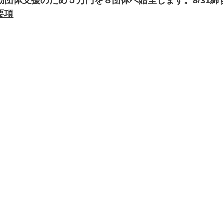
団体支援のため５万円を８団体へ贈呈します。8/31締切
要項