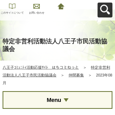
このサイトについて
お問い合わせ
八王子ｺﾐｭﾆﾃｨ活動応
援ｻｲﾄ はちコミねっ
とへ戻る
特定非営利活動法人八王子市民活動協
議会
八王子ｺﾐｭﾆﾃｨ活動応援ｻｲﾄ はちコミねっと
＞
特定非営利
活動法人八王子市民活動協議会
＞
仲間募集
＞
2023年08
月
Menu