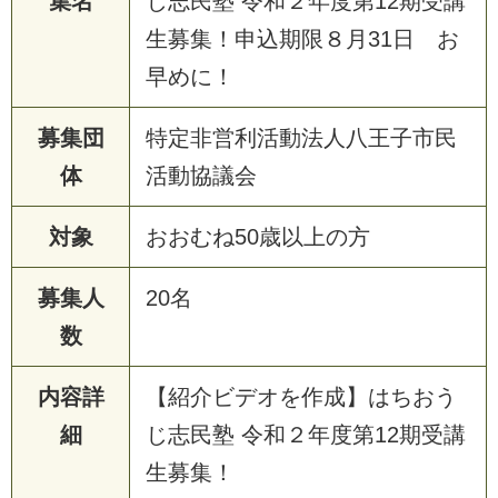
集名
じ志民塾 令和２年度第12期受講
生募集！申込期限８月31日 お
早めに！
募集団
特定非営利活動法人八王子市民
体
活動協議会
対象
お
お
む
ね
5
0
歳
以
上
の
方
募集人
2
0
名
数
内容詳
【
紹
介
ビ
デ
オ
を
作
成
】
は
ち
お
う
細
じ
志
民
塾
令
和
２
年
度
第
1
2
期
受
講
生
募
集
！