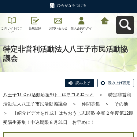
ひらがなをつける
このサイトにつ
新規登録
お問い合わせ
個人会員ログイ
八王子ｺﾐｭﾆﾃｨ活
いて
ン
動応援ｻｲﾄ はち
コミねっとへ戻
る
特定非営利活動法人八王子市民活動協
議会
読み上げ
読み上げ設定
八王子ｺﾐｭﾆﾃｨ活動応援ｻｲﾄ はちコミねっと
＞
特定非営利
活動法人八王子市民活動協議会
＞
仲間募集
＞
その他
＞
【紹介ビデオを作成】はちおうじ志民塾 令和２年度第12期
受講生募集！申込期限８月31日 お早めに！