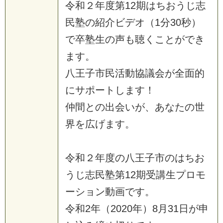
令
和
２
年
度
第
1
2
期
は
ち
お
う
じ
志
民
塾
の
紹
介
ビ
デ
オ
（
1
分
3
0
秒
）
で
卒
塾
生
の
声
も
聴
く
こ
と
が
で
き
ま
す
。
八
王
子
市
民
活
動
協
議
会
が
全
面
的
に
サ
ポ
ー
ト
し
ま
す
！
仲
間
と
の
出
会
い
が
、
あ
な
た
の
世
界
を
広
げ
ま
す
。
令
和
２
年
度
の
八
王
子
市
の
は
ち
お
う
じ
志
民
塾
第
1
2
期
受
講
生
プ
ロ
モ
ー
シ
ョ
ン
動
画
で
す
。
令
和
2
年
（
2
0
2
0
年
）
8
月
3
1
日
が
申