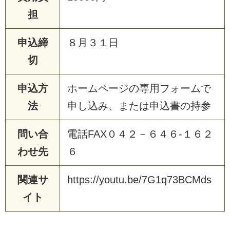
担
申込締
８
月
３
１
日
切
申込方
ホ
ー
ム
ペ
ー
ジ
の
専
用
フ
ォ
ー
ム
で
法
申
し
込
み
、
ま
た
は
申
込
書
の
持
参
問い合
電
話
F
A
X
０
４
２
－
６
４
６
-
１
６
２
わせ先
６
関連サ
h
t
t
p
s
:
/
/
y
o
u
t
u
.
b
e
/
7
G
1
q
7
3
B
C
M
d
s
イト