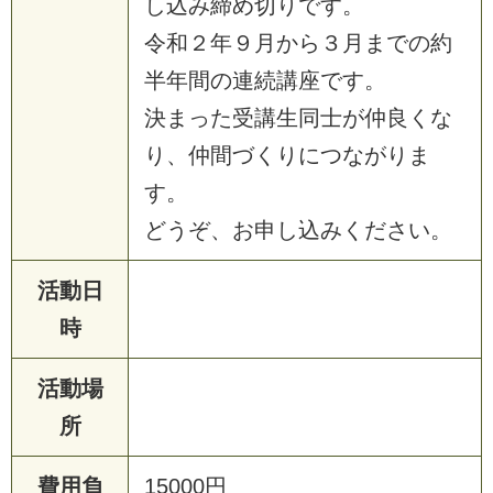
し
込
み
締
め
切
り
で
す
。
令
和
２
年
９
月
か
ら
３
月
ま
で
の
約
半
年
間
の
連
続
講
座
で
す
。
決
ま
っ
た
受
講
生
同
士
が
仲
良
く
な
り
、
仲
間
づ
く
り
に
つ
な
が
り
ま
す
。
ど
う
ぞ
、
お
申
し
込
み
く
だ
さ
い
。
活動日
時
活動場
所
費用負
1
5
0
0
0
円