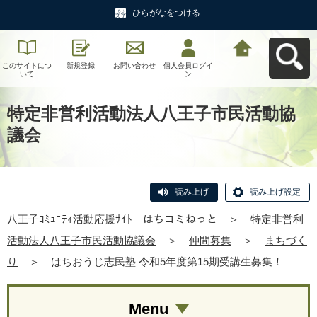
ひらがなをつける
このサイトにつ
新規登録
お問い合わせ
個人会員ログイ
八王子ｺﾐｭﾆﾃｨ活
いて
ン
動応援ｻｲﾄ はち
コミねっとへ戻
る
特定非営利活動法人八王子市民活動協
議会
読み上げ
読み上げ設定
八王子ｺﾐｭﾆﾃｨ活動応援ｻｲﾄ はちコミねっと
＞
特定非営利
活動法人八王子市民活動協議会
＞
仲間募集
＞
まちづく
り
＞
はちおうじ志民塾 令和5年度第15期受講生募集！
Menu