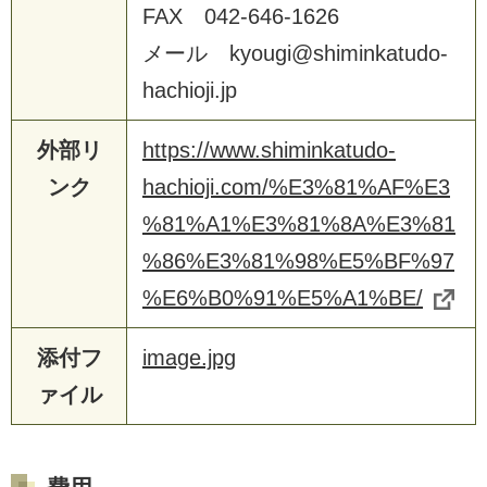
FAX 042-646-1626
メール kyougi@shiminkatudo-
hachioji.jp
外部リ
https://www.shiminkatudo-
ンク
hachioji.com/%E3%81%AF%E3
%81%A1%E3%81%8A%E3%81
%86%E3%81%98%E5%BF%97
%E6%B0%91%E5%A1%BE/
添付フ
image.jpg
ァイル