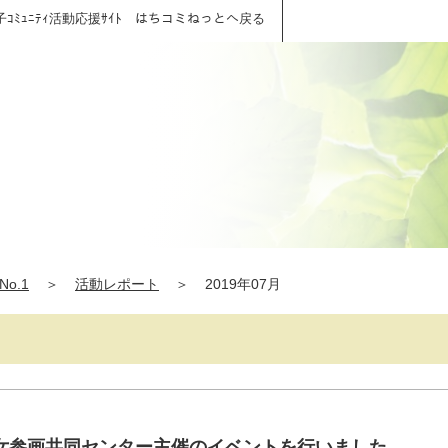
子ｺﾐｭﾆﾃｨ活動応援ｻｲﾄ はちコミねっとへ戻る
o.1
＞
活動レポート
＞
2019年07月
女参画共同センター主催のイベントを行いました