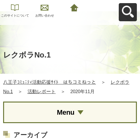
このサイトについて
お問い合わせ
八王子ｺﾐｭﾆﾃｨ活動応
援ｻｲﾄ はちコミねっ
とへ戻る
レクボラNo.1
八王子ｺﾐｭﾆﾃｨ活動応援ｻｲﾄ はちコミねっと
＞
レクボラ
No.1
＞
活動レポート
＞
2020年11月
Menu
アーカイブ