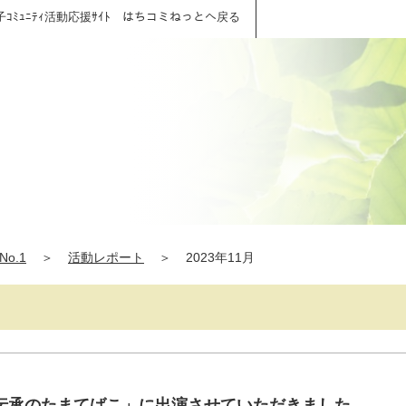
子ｺﾐｭﾆﾃｨ活動応援ｻｲﾄ はちコミねっとへ戻る
o.1
＞
活動レポート
＞
2023年11月
伝承のたまてばこ」に出演させていただきました