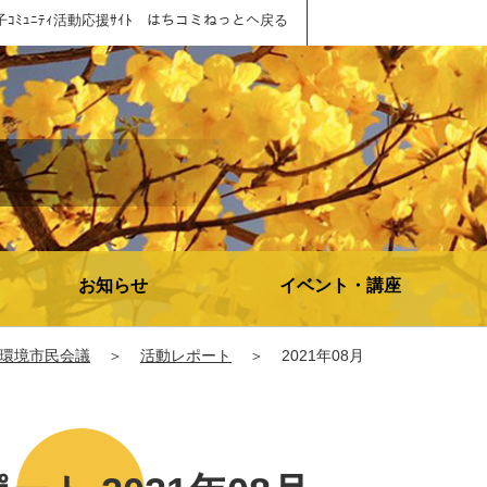
子ｺﾐｭﾆﾃｨ活動応援ｻｲﾄ はちコミねっとへ戻る
お知らせ
イベント・講座
環境市民会議
＞
活動レポート
＞
2021年08月