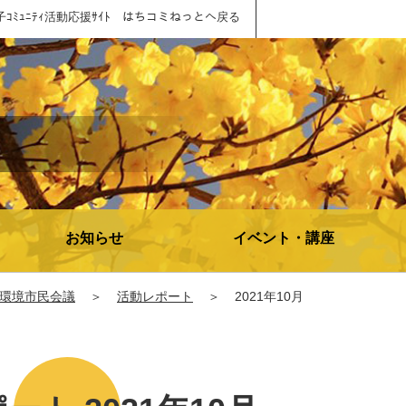
子ｺﾐｭﾆﾃｨ活動応援ｻｲﾄ はちコミねっとへ戻る
お知らせ
イベント・講座
環境市民会議
＞
活動レポート
＞
2021年10月