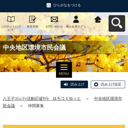
ひらがなをつける
このサイトにつ
新規登録
お問い合わせ
個人会員ログイ
八王子ｺﾐｭﾆﾃｨ活
いて
ン
動応援ｻｲﾄ はち
コミねっとへ戻
る
中央地区環境市民会議
MENU
読み上げ
読み上げ設定
八王子ｺﾐｭﾆﾃｨ活動応援ｻｲﾄ はちコミねっと
＞
中央地区環境市
民会議
＞
仲間募集