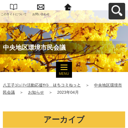
このサイトについて
お問い合わせ
八王子ｺﾐｭﾆﾃｨ活動応
援ｻｲﾄ はちコミねっ
とへ戻る
中央地区環境市民会議
MENU
八王子ｺﾐｭﾆﾃｨ活動応援ｻｲﾄ はちコミねっと
＞
中央地区環境市
民会議
＞
お知らせ
＞
2023年04月
アーカイブ