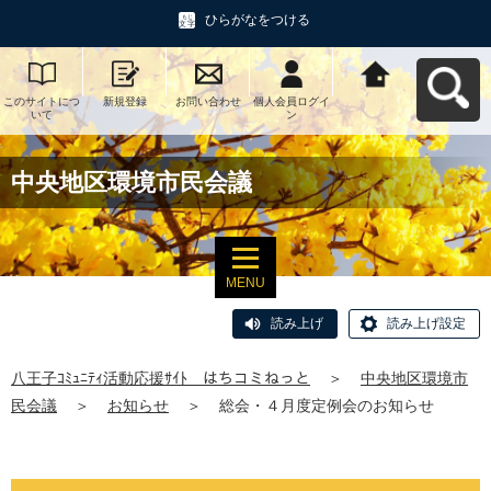
ひらがなをつける
このサイトにつ
新規登録
お問い合わせ
個人会員ログイ
八王子ｺﾐｭﾆﾃｨ活
いて
ン
動応援ｻｲﾄ はち
コミねっとへ戻
る
中央地区環境市民会議
MENU
読み上げ
読み上げ設定
八王子ｺﾐｭﾆﾃｨ活動応援ｻｲﾄ はちコミねっと
＞
中央地区環境市
民会議
＞
お知らせ
＞
総会・４月度定例会のお知らせ