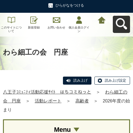
ひらがなをつける
このサイトにつ
新規登録
お問い合わせ
個人会員ログイ
八王子ｺﾐｭﾆﾃｨ活
いて
ン
動応援ｻｲﾄ はち
コミねっとへ戻
る
わら細工の会 円座
読み上げ
読み上げ設定
八王子ｺﾐｭﾆﾃｨ活動応援ｻｲﾄ はちコミねっと
＞
わら細工の
会 円座
＞
活動レポート
＞
高齢者
＞
2026年度の始
まり
Menu