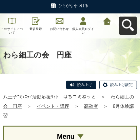
ひらがなをつける
このサイトにつ
新規登録
お問い合わせ
個人会員ログイ
八王子ｺﾐｭﾆﾃｨ活
いて
ン
動応援ｻｲﾄ はち
コミねっとへ戻
る
わら細工の会 円座
読み上げ
読み上げ設定
八王子ｺﾐｭﾆﾃｨ活動応援ｻｲﾄ はちコミねっと
＞
わら細工の
会 円座
＞
イベント・講座
＞
高齢者
＞
8月体験講
習
Menu