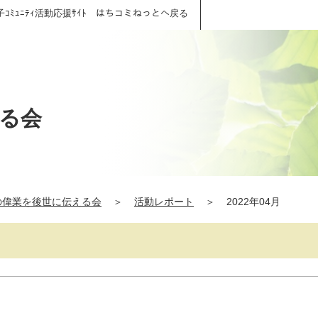
子ｺﾐｭﾆﾃｨ活動応援ｻｲﾄ はちコミねっとへ戻る
える会
沼の偉業を後世に伝える会
＞
活動レポート
＞
2022年04月