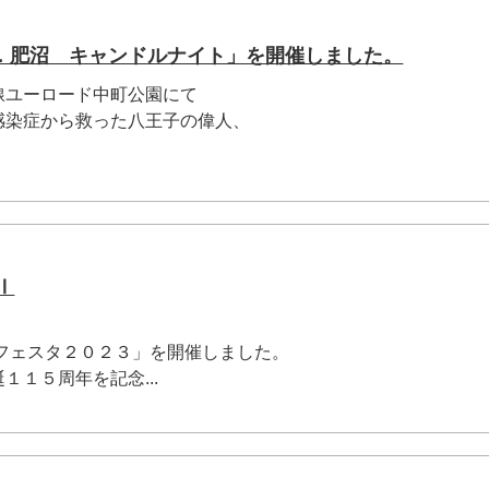
．肥沼 キャンドルナイト」を開催しました。
線ユーロード中町公園にて
感染症から救った八王子の偉人、
Ⅰ
ーフェスタ２０２３」を開催しました。
１１５周年を記念...