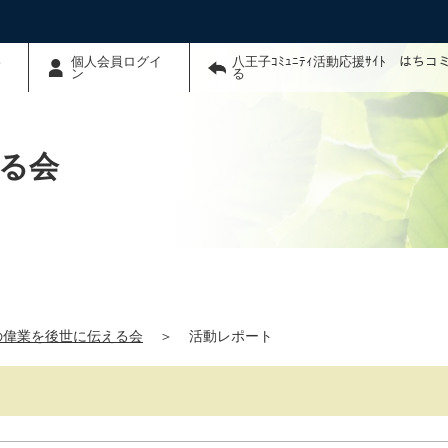
わ
個人会員ログイ
八王子ｺﾐｭﾆﾃｨ活動応援ｻｲﾄ はち
ン
る
える会
沼の偉業を後世に伝える会
＞
活動レポート