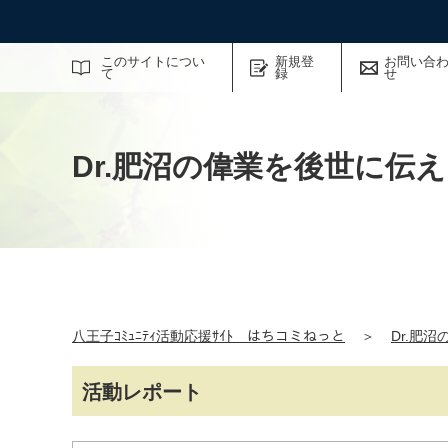
サイト内検索
このサイトについ
新規登
お問い合
て
録
せ
Dr.肥沼の偉業を後世に伝
八王子ｺﾐｭﾆﾃｨ活動応援ｻｲﾄ はちコミねっと
＞
Dr.肥
活動レポート