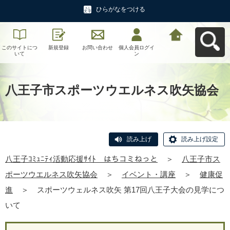
ひらがなをつける
このサイトにつ
新規登録
お問い合わせ
個人会員ログイ
八王子ｺﾐｭﾆﾃｨ活
いて
ン
動応援ｻｲﾄ はち
コミねっとへ戻
る
八王子市スポーツウエルネス吹矢協会
読み上げ
読み上げ設定
八王子ｺﾐｭﾆﾃｨ活動応援ｻｲﾄ はちコミねっと
＞
八王子市ス
ポーツウエルネス吹矢協会
＞
イベント・講座
＞
健康促
進
＞
スポーツウェルネス吹矢 第17回八王子大会の見学につ
いて