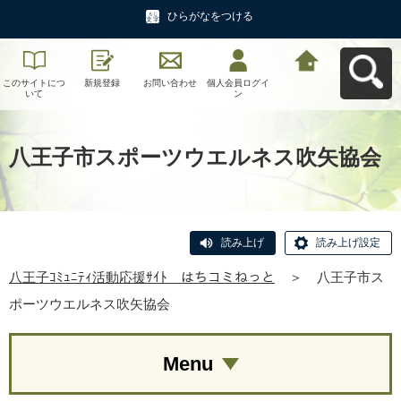
ひらがなをつける
このサイトにつ
新規登録
お問い合わせ
個人会員ログイ
八王子ｺﾐｭﾆﾃｨ活
いて
ン
動応援ｻｲﾄ はち
コミねっとへ戻
る
八王子市スポーツウエルネス吹矢協会
読み上げ
読み上げ設定
八王子ｺﾐｭﾆﾃｨ活動応援ｻｲﾄ はちコミねっと
＞
八王子市ス
ポーツウエルネス吹矢協会
Menu