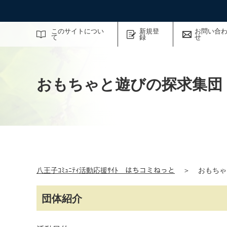
サイト内検索
このサイトについ
新規登
お問い合
て
録
せ
おもちゃと遊びの探求集団
八王子ｺﾐｭﾆﾃｨ活動応援ｻｲﾄ はちコミねっと
＞
おもちゃ
団体紹介