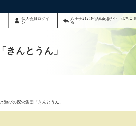
わ
個人会員ログイ
八王子ｺﾐｭﾆﾃｨ活動応援ｻｲﾄ はち
ン
る
「きんとうん」
と遊びの探求集団「きんとうん」