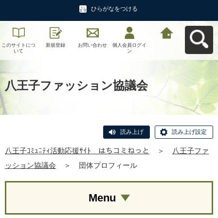
ひらがなをつける
このサイトにつ
新規登録
お問い合わせ
個人会員ログイ
八王子ｺﾐｭﾆﾃｨ活
いて
ン
動応援ｻｲﾄ はち
コミねっとへ戻
る
八王子ファッション協議会
読み上げ
読み上げ設定
八王子ｺﾐｭﾆﾃｨ活動応援ｻｲﾄ はちコミねっと
＞
八王子ファ
ッション協議会
＞
団体プロフィール
Menu