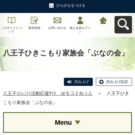
ひらがなをつける
このサイトにつ
新規登録
お問い合わせ
個人会員ログイ
八王子ｺﾐｭﾆﾃｨ活
いて
ン
動応援ｻｲﾄ はち
コミねっとへ戻
る
八王子ひきこもり家族会「ぶなの会」
読み上げ
読み上げ設定
八王子ｺﾐｭﾆﾃｨ活動応援ｻｲﾄ はちコミねっと
＞
八王子ひき
こもり家族会「ぶなの会」
Menu