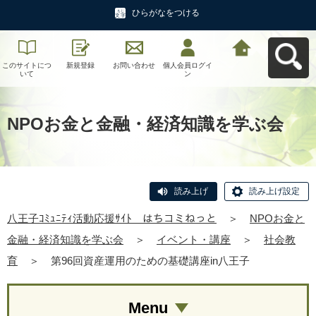
ひらがなをつける
このサイトにつ
新規登録
お問い合わせ
個人会員ログイ
八王子ｺﾐｭﾆﾃｨ活
いて
ン
動応援ｻｲﾄ はち
コミねっとへ戻
る
NPOお金と金融・経済知識を学ぶ会
読み上げ
読み上げ設定
八王子ｺﾐｭﾆﾃｨ活動応援ｻｲﾄ はちコミねっと
＞
NPOお金と
金融・経済知識を学ぶ会
＞
イベント・講座
＞
社会教
育
＞
第96回資産運用のための基礎講座in八王子
Menu