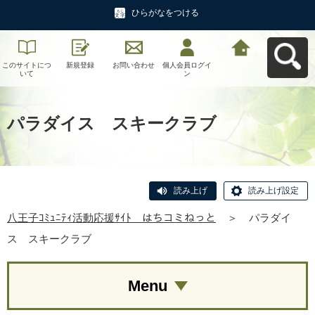
ひらがなをつける
このサイトにつ
新規登録
お問い合わせ
個人会員ログイ
八王子ｺﾐｭﾆﾃｨ活
いて
ン
動応援ｻｲﾄ はち
コミねっとへ戻
る
パラダイス スキークラブ
読み上げ
読み上げ設定
八王子ｺﾐｭﾆﾃｨ活動応援ｻｲﾄ はちコミねっと
＞
パラダイ
ス スキークラブ
Menu