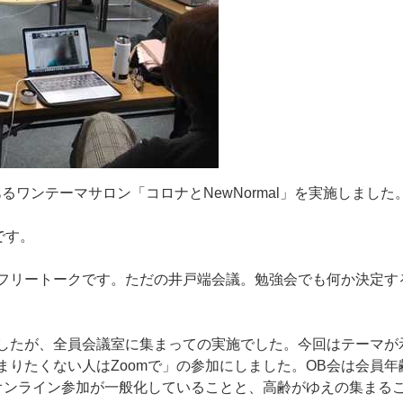
あ
る
ワ
ン
テ
ー
マ
サ
ロ
ン
「
コ
ロ
ナ
と
N
e
w
N
o
r
m
a
l
」
を
実
施
し
ま
し
た
で
す
。
フ
リ
ー
ト
ー
ク
で
す
。
た
だ
の
井
戸
端
会
議
。
勉
強
会
で
も
何
か
決
定
す
し
た
が
、
全
員
会
議
室
に
集
ま
っ
て
の
実
施
で
し
た
。
今
回
は
テ
ー
マ
が
ま
り
た
く
な
い
人
は
Z
o
o
m
で
」
の
参
加
に
し
ま
し
た
。
O
B
会
は
会
員
年
オ
ン
ラ
イ
ン
参
加
が
一
般
化
し
て
い
る
こ
と
と
、
高
齢
が
ゆ
え
の
集
ま
る