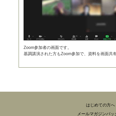
Z
o
o
m
参
加
者
の
画
面
で
す
。
基
調
講
演
さ
れ
た
方
も
Z
o
o
m
参
加
で
、
資
料
を
画
面
共
はじめての方へ
メールマガジンバッ