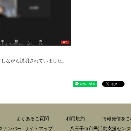
有
し
な
が
ら
説
明
さ
れ
て
い
ま
し
た
。
よくあるご質問
利用規約
情報発信をご
クナンバー
サイトマップ
八王子市市民活動支援センタ