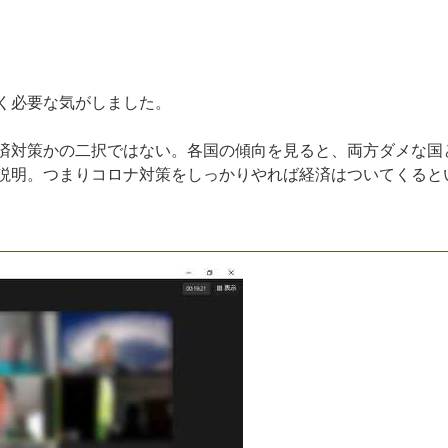
く
必
要
な
気
が
し
ま
し
た
。
済
対
策
か
の
二
択
で
は
な
い
。
各
国
の
傾
向
を
見
る
と
、
両
方
ダ
メ
な
国
説
明
。
つ
ま
り
コ
ロ
ナ
対
策
を
し
っ
か
り
や
れ
ば
経
済
は
つ
い
て
く
る
と