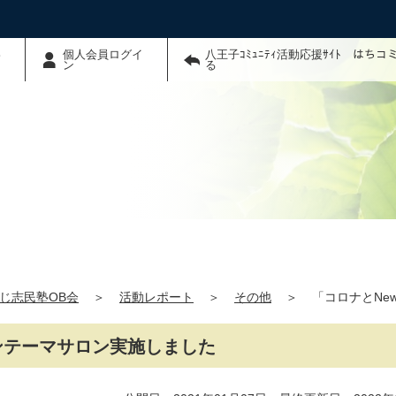
わ
個人会員ログイ
八王子ｺﾐｭﾆﾃｨ活動応援ｻｲﾄ はち
ン
る
じ志民塾OB会
＞
活動レポート
＞
その他
＞
「コロナとNe
ワンテーマサロン実施しました