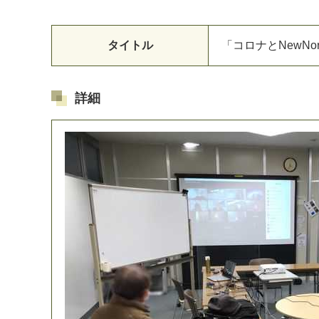
タイトル
「
コ
ロ
ナ
と
N
e
w
N
o
詳細
マイメディア検索