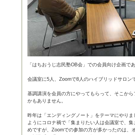
「
は
ち
お
う
じ
志
民
塾
O
B
会
」
で
の
会
員
向
け
企
画
で
会
議
室
に
5
人
、
Z
o
o
m
で
8
人
の
ハ
イ
ブ
リ
ッ
ド
サ
ロ
ン
基
調
講
演
を
会
員
の
方
に
や
っ
て
も
ら
っ
て
、
そ
こ
か
ら
か
も
あ
り
ま
せ
ん
。
昨
年
は
「
エ
ン
デ
ィ
ン
グ
ノ
ー
ト
」
を
テ
ー
マ
に
や
り
ま
よ
う
に
コ
ロ
ナ
禍
で
「
集
ま
り
た
い
人
は
会
議
室
で
、
集
め
で
す
が
、
Z
o
o
m
で
の
参
加
の
方
が
多
か
っ
た
の
は
、