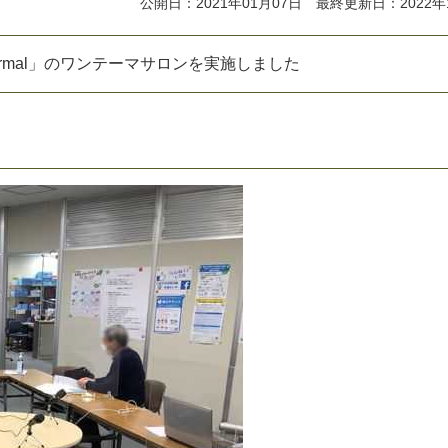
公開日：2021年01月07日 最終更新日：2022年
r
m
a
l
」
の
ワ
ン
テ
ー
マ
サ
ロ
ン
を
実
施
し
ま
し
た