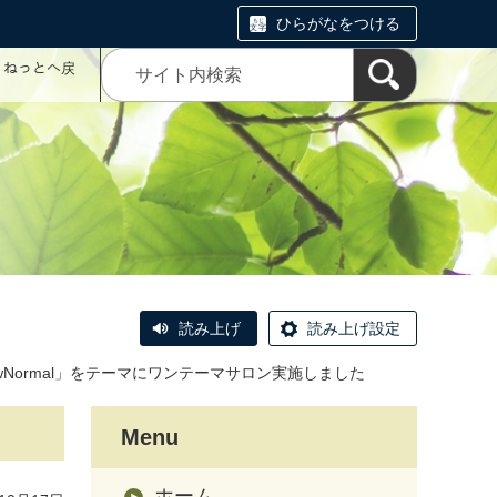
ひらがなをつける
コミねっとへ戻
読み上げ
読み上げ設定
wNormal」をテーマにワンテーマサロン実施しました
Menu
ホーム