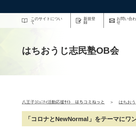
サイト内検索
このサイトについ
新規登
お問い合
て
録
せ
はちおうじ志民塾OB会
八王子ｺﾐｭﾆﾃｨ活動応援ｻｲﾄ はちコミねっと
＞
はちおう
「コロナとNewNormal」をテーマに