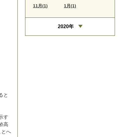
11月(1)
1月(1)
2020年
。
る
と
示
す
齢
高
こ
と
へ