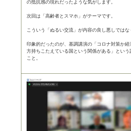
の
抵
抗
感
の
現
れ
だ
っ
た
よ
う
な
気
が
し
ま
す
。
次
回
は
「
高
齢
者
と
ス
マ
ホ
」
が
テ
ー
マ
で
す
。
こ
う
い
う
「
ぬ
る
い
交
流
」
が
内
容
の
良
し
悪
し
で
は
な
印
象
的
だ
っ
た
の
が
、
基
調
講
演
の
「
コ
ロ
ナ
対
策
か
経
方
持
ち
こ
た
え
て
い
る
国
と
い
う
関
係
が
あ
る
」
と
い
う
こ
と
。