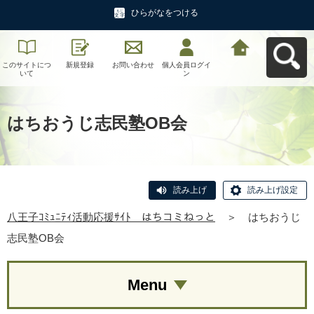
ひらがなをつける
このサイトにつ
新規登録
お問い合わせ
個人会員ログイ
八王子ｺﾐｭﾆﾃｨ活
いて
ン
動応援ｻｲﾄ はち
コミねっとへ戻
る
はちおうじ志民塾OB会
読み上げ
読み上げ設定
八王子ｺﾐｭﾆﾃｨ活動応援ｻｲﾄ はちコミねっと
＞
はちおうじ
志民塾OB会
Menu