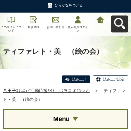
ひらがなをつける
このサイトにつ
新規登録
お問い合わせ
個人会員ログイ
八王子ｺﾐｭﾆﾃｨ活
いて
ン
動応援ｻｲﾄ はち
コミねっとへ戻
る
ティファレト・美 （絵の会）
読み上げ
読み上げ設定
八王子ｺﾐｭﾆﾃｨ活動応援ｻｲﾄ はちコミねっと
＞
ティファレ
ト・美 （絵の会）
Menu