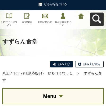
ひらがなをつける
このサイトにつ
新規登録
お問い合わせ
個人会員ログイ
八王子ｺﾐｭﾆﾃｨ活
いて
ン
動応援ｻｲﾄ はち
コミねっとへ戻
る
すずらん食堂
読み上げ
読み上げ設定
八王子ｺﾐｭﾆﾃｨ活動応援ｻｲﾄ はちコミねっと
＞
すずらん食
堂
Menu