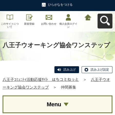
ひらがなをつける
このサイトにつ
新規登録
お問い合わせ
個人会員ログイ
八王子ｺﾐｭﾆﾃｨ活
いて
ン
動応援ｻｲﾄ はち
コミねっとへ戻
る
八王子ウオーキング協会ワンステップ
読み上げ
読み上げ設定
八王子ｺﾐｭﾆﾃｨ活動応援ｻｲﾄ はちコミねっと
＞
八王子ウオ
ーキング協会ワンステップ
＞
仲間募集
Menu