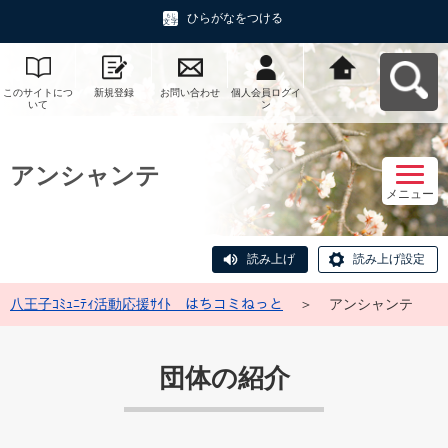
ひらがなをつける
このサイトにつ
新規登録
お問い合わせ
個人会員ログイ
八王子ｺﾐｭﾆﾃｨ活
いて
ン
動応援ｻｲﾄ はち
コミねっとへ戻
る
アンシャンテ
メニュー
読み上げ
読み上げ設定
八王子ｺﾐｭﾆﾃｨ活動応援ｻｲﾄ はちコミねっと
＞
アンシャンテ
団体の紹介