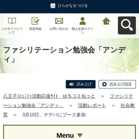
ひらがなをつける
このサイトにつ
新規登録
お問い合わせ
個人会員ログイ
八王子ｺﾐｭﾆﾃｨ活
いて
ン
動応援ｻｲﾄ はち
コミねっとへ戻
る
ファシリテーション勉強会「アンデ
ィ」
読み上げ
読み上げ設定
八王子ｺﾐｭﾆﾃｨ活動応援ｻｲﾄ はちコミねっと
＞
ファシリテ
ーション勉強会「アンディ」
＞
活動レポート
＞
社会教
育
＞
3月10日、チデパにブース参加
Menu