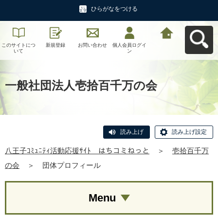
ひらがなをつける
このサイトにつ
新規登録
お問い合わせ
個人会員ログイ
八王子ｺﾐｭﾆﾃｨ活
いて
ン
動応援ｻｲﾄ はち
コミねっとへ戻
る
一般社団法人壱拾百千万の会
読み上げ
読み上げ設定
八王子ｺﾐｭﾆﾃｨ活動応援ｻｲﾄ はちコミねっと
＞
壱拾百千万
の会
＞
団体プロフィール
Menu