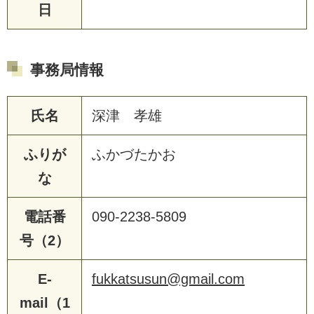
日
事務局情報
氏名
深津 孝雄
ふりが
ふかづたかお
な
電話番
090-2238-5809
号（2）
E-
fukkatsusun@gmail.com
mail（1