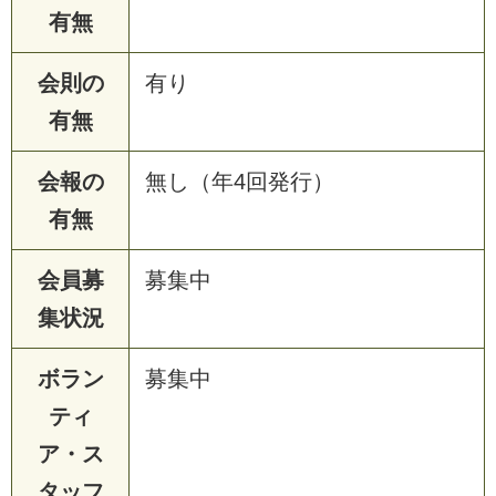
有無
会則の
有り
有無
会報の
無し（年4回発行）
有無
会員募
募集中
集状況
ボラン
募集中
ティ
ア・ス
タッフ