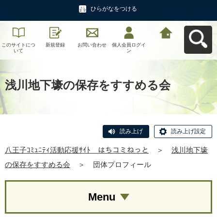
ひらがなをつける
このサイトにつ
新規登録
お問い合わせ
個人会員ログイ
八王子ｺﾐｭﾆﾃｨ活
いて
ン
動応援ｻｲﾄ はち
コミねっとへ戻
る
浅川地下壕の保存をすすめる会
読み上げ
読み上げ設定
八王子ｺﾐｭﾆﾃｨ活動応援ｻｲﾄ はちコミねっと
＞
浅川地下壕
の保存をすすめる会
＞
団体プロフィール
Menu